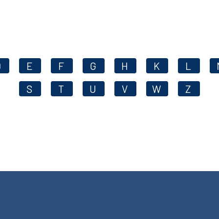
D
E
F
G
H
K
L
S
T
U
V
W
Z