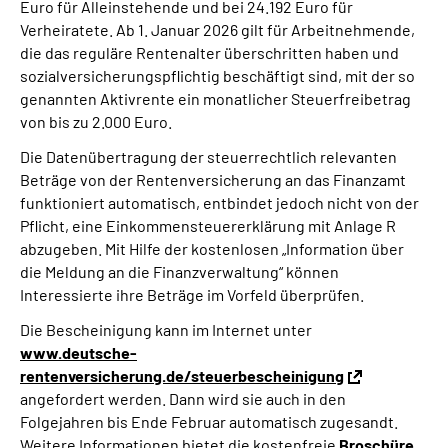
Euro für Alleinstehende und bei 24.192 Euro für
Inhalte in Gebärdensprache (DGS)
Verheiratete. Ab 1. Januar 2026 gilt für Arbeitnehmende,
die das reguläre Rentenalter überschritten haben und
Leichte Sprache
sozialversicherungspflichtig beschäftigt sind, mit der so
genannten Aktivrente ein monatlicher Steuerfreibetrag
von bis zu 2.000 Euro.
Suche
Die Datenübertragung der steuerrechtlich relevanten
Beträge von der Rentenversicherung an das Finanzamt
funktioniert automatisch, entbindet jedoch nicht von der
Mein Kundenportal
Pflicht, eine Einkommensteuererklärung mit Anlage R
abzugeben. Mit Hilfe der kostenlosen „Information über
die Meldung an die Finanzverwaltung“ können
Interessierte ihre Beträge im Vorfeld überprüfen.
Die Bescheinigung kann im Internet unter
www.deutsche-
rentenversicherung.de/steuerbescheinigung
angefordert werden. Dann wird sie auch in den
Folgejahren bis Ende Februar automatisch zugesandt.
Weitere Informationen bietet die kostenfreie
Broschüre