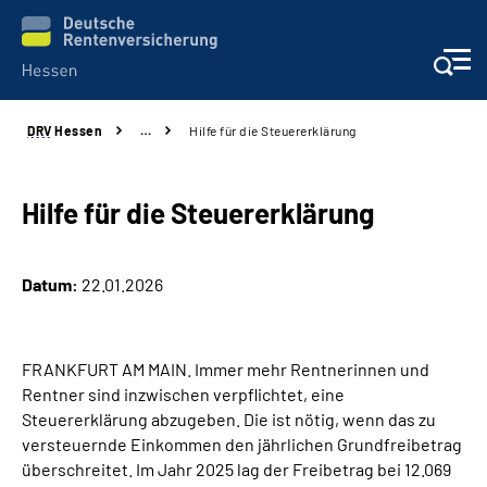
DRV
Hessen
…
Hilfe für die Steuererklärung
Online-Services
Beratung und Kontakt
Hilfe für die Steuererklärung
Reha-Kliniken
Datum:
22.01.2026
Karriere
FRANKFURT AM MAIN. Immer mehr Rentnerinnen und
Magazine
Rentner sind inzwischen verpflichtet, eine
Steuererklärung abzugeben. Die ist nötig, wenn das zu
Über uns
versteuernde Einkommen den jährlichen Grundfreibetrag
überschreitet. Im Jahr 2025 lag der Freibetrag bei 12.069