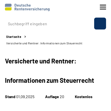
Prävention
Startseite
Reha
Versicherte und Rentner: Informationen zum Steuerrecht
Rente
Versicherte und Rentner:
Beratung & Kontakt
Informationen zum Steuerrecht
Experten
Über uns & Presse
Stand
01.09.2025
Auflage
20
Kostenlos
Online-Services