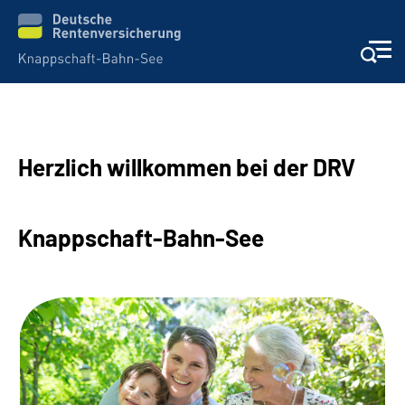
Aktuelles & Presse
Herzlich willkommen bei der DRV
Beratung & Kontakt
Reha-Kliniken
Knappschaft-Bahn-See
KBS exklusiv
Arbeitgeber-Services
Über uns & Karriere