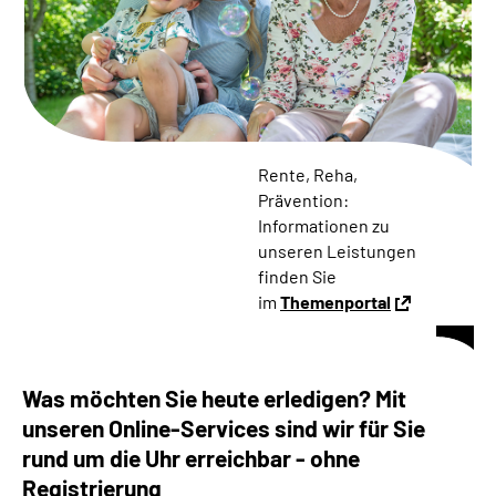
Online-Services
Die DRV Knappschaft-Bahn-See in Deutscher
Gebärdensprache
Leichte Sprache
Rente, Reha,
Prävention:
Suche
Informationen zu
unseren Leistungen
finden Sie
im
Themenportal
Mein Kundenportal
Was möchten Sie heute erledigen? Mit
unseren Online-Services sind wir für Sie
rund um die Uhr erreichbar - ohne
Registrierung