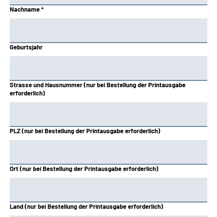
Nachname *
Hessen
Knappschaft-Bahn-See
Geburtsjahr
Mitteldeutschland
Strasse und Hausnummer (nur bei Bestellung der Printausgabe
Nord
erforderlich)
Nordbayern
PLZ (nur bei Bestellung der Printausgabe erforderlich)
Oldenburg-Bremen
Rheinland
Ort (nur bei Bestellung der Printausgabe erforderlich)
Rheinland-Pfalz
Land (nur bei Bestellung der Printausgabe erforderlich)
Saarland