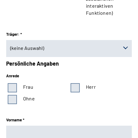
interaktiven
Funktionen)
Träger: *
(keine Auswahl)
Persönliche Angaben
(keine Auswahl)
Anrede
Baden-Württemberg
Frau
Herr
Bayern Süd
Ohne
Berlin-Brandenburg
Vorname *
Braunschweig-Hannover
Bund