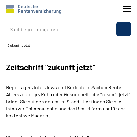
Prävention
Zukunft Jetzt
Reha
Zeitschrift "zukunft jetzt"
Rente
Beratung & Kontakt
Reportagen, Interviews und Berichte in Sachen Rente,
Altersvorsorge,
Reha
oder Gesundheit - die "zukunft jetzt"
Experten
bringt Sie auf den neuesten Stand. Hier finden Sie alle
Infos
zur Onlineausgabe und das Bestellformular für das
kostenlose Magazin.
Über uns & Presse
Online-Services