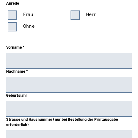
Anrede
Baden-Württemberg
Frau
Herr
Bayern Süd
Ohne
Berlin-Brandenburg
Vorname *
Braunschweig-Hannover
Bund
Nachname *
Hessen
Knappschaft-Bahn-See
Geburtsjahr
Mitteldeutschland
Strasse und Hausnummer (nur bei Bestellung der Printausgabe
Nord
erforderlich)