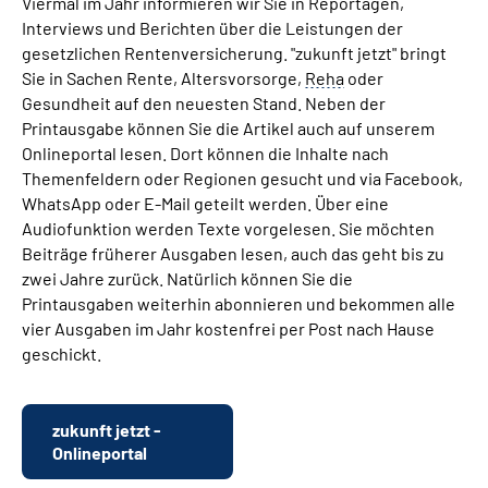
Viermal im Jahr informieren wir Sie in Reportagen,
Interviews und Berichten über die Leistungen der
gesetzlichen Rentenversicherung. "zukunft jetzt" bringt
Suche
Sie in Sachen Rente, Altersvorsorge,
Reha
oder
Gesundheit auf den neuesten Stand. Neben der
Language
Printausgabe können Sie die Artikel auch auf unserem
Onlineportal lesen. Dort können die Inhalte nach
Inhalte in Gebärdensprache (DGS)
Themenfeldern oder Regionen gesucht und via Facebook,
WhatsApp oder E-Mail geteilt werden. Über eine
Leichte Sprache
Audiofunktion werden Texte vorgelesen. Sie möchten
Beiträge früherer Ausgaben lesen, auch das geht bis zu
zwei Jahre zurück. Natürlich können Sie die
Printausgaben weiterhin abonnieren und bekommen alle
Mein Kundenportal
vier Ausgaben im Jahr kostenfrei per Post nach Hause
geschickt.
zukunft jetzt -
Onlineportal