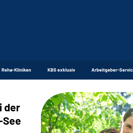
Reha-Kliniken
KBS exklusiv
Arbeitgeber-Servi
i der
-See