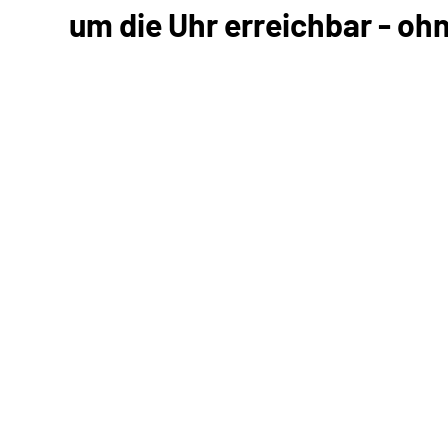
um die Uhr erreichbar - oh
Kommunikation mit uns
Unterlagen einreichen
Informationen anfordern