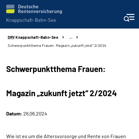
DRV
Knappschaft-Bahn-See
…
Aktuelles & Presse
Schwerpunktthema Frauen: Magazin „zukunft jetzt“ 2/2024
Beratung & Kontakt
Schwerpunktthema Frauen:
Reha-Kliniken
Magazin „zukunft jetzt“ 2/2024
KBS exklusiv
Arbeitgeber-Services
Datum:
26.06.2024
Über uns & Karriere
Wie ist es um die Altersvorsorge und Rente von Frauen