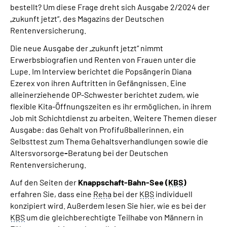
bestellt? Um diese Frage dreht sich Ausgabe 2/2024 der
Online-Services
„zukunft jetzt“, des Magazins der Deutschen
Rentenversicherung.
Die DRV Knappschaft-Bahn-See in Deutscher
Gebärdensprache
Die neue Ausgabe der „zukunft jetzt“ nimmt
Erwerbsbiografien und Renten von Frauen unter die
Lupe. Im Interview berichtet die Popsängerin Diana
Leichte Sprache
Ezerex von ihren Auftritten in Gefängnissen. Eine
alleinerziehende OP-Schwester berichtet zudem, wie
Suche
flexible Kita-Öffnungszeiten es ihr ermöglichen, in ihrem
Job mit Schichtdienst zu arbeiten. Weitere Themen dieser
Ausgabe: das Gehalt von Profifußballerinnen, ein
Selbsttest zum Thema Gehaltsverhandlungen sowie die
Mein Kundenportal
Altersvorsorge
-
Beratung bei der Deutschen
Rentenversicherung.
Auf den Seiten der
Knappschaft-Bahn-See (
KBS
)
erfahren Sie, dass eine
Reha
bei der
KBS
individuell
konzipiert wird. Außerdem lesen Sie hier, wie es bei der
KBS
um die gleichberechtigte Teilhabe von Männern in