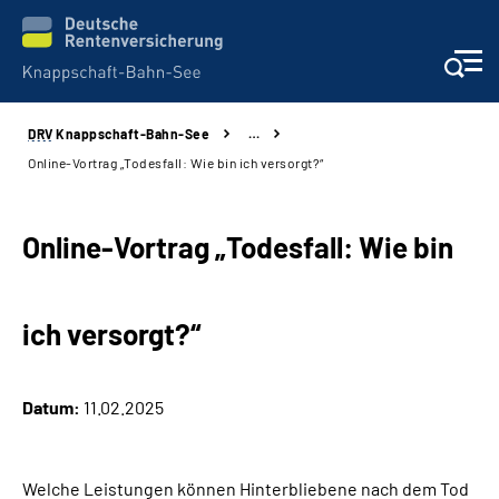
DRV
Knappschaft-Bahn-See
…
Aktuelles & Presse
Online-Vortrag „Todesfall: Wie bin ich versorgt?“
Beratung & Kontakt
Online-Vortrag „Todesfall: Wie bin
Reha-Kliniken
ich versorgt?“
KBS exklusiv
Arbeitgeber-Services
Datum:
11.02.2025
Über uns & Karriere
Welche Leistungen können Hinterbliebene nach dem Tod