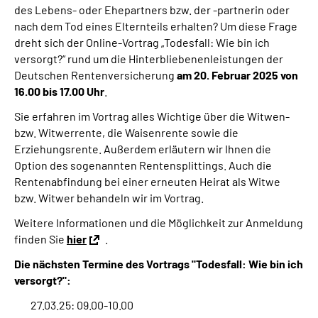
des Lebens- oder Ehepartners bzw. der -partnerin oder
Online-Services
nach dem Tod eines Elternteils erhalten? Um diese Frage
dreht sich der Online-Vortrag „Todesfall: Wie bin ich
Die DRV Knappschaft-Bahn-See in Deutscher
versorgt?“ rund um die Hinterbliebenenleistungen der
Gebärdensprache
Deutschen Rentenversicherung
am 20. Februar 2025 von
16.00 bis 17.00 Uhr
.
Leichte Sprache
Sie erfahren im Vortrag alles Wichtige über die Witwen-
bzw. Witwerrente, die Waisenrente sowie die
Suche
Erziehungsrente. Außerdem erläutern wir Ihnen die
Option des sogenannten Rentensplittings. Auch die
Rentenabfindung bei einer erneuten Heirat als Witwe
bzw. Witwer behandeln wir im Vortrag.
Mein Kundenportal
Weitere Informationen und die Möglichkeit zur Anmeldung
finden Sie
hier
.
Die nächsten Termine des Vortrags "Todesfall: Wie bin ich
versorgt?":
27.03.25: 09.00-10.00