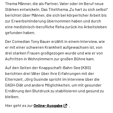
Thema Männer, die als Partner, Vater oder im Beruf neue
Online-Services
Stärken entwickeln. Das Titelthema „Zu hart zu sich selbst“
berichtet über Männer, die sich bei körperlicher Arbeit bis
Die DRV Knappschaft-Bahn-See in Deutscher
zur Erwerbsminderung übernommen haben und durch
Gebärdensprache
eine medizinisch-berufliche Reha zurück ins Arbeitsleben
gefunden haben.
Leichte Sprache
Der Comedian Tony Bauer erzählt in einem Interview, wie
er mit einer schweren Krankheit aufgewachsen ist, von
Suche
drei starken Frauen großgezogen wurde und wie er von
Auftritten in Wohnzimmern zur großen Bühne kam.
Auf den Seiten der Knappschaft-Bahn-See (KBS)
Mein Kundenportal
berichten drei Väter über ihre Erfahrungen mit der
Elternzeit. Jörg Gusinde spricht im Interview über die
DASH-Diät und andere Möglichkeiten, um mit gesunder
Ernährung den Blutdruck zu stabilisieren und gesund zu
bleiben.
Hier geht es zur
Online-Ausgabe
.