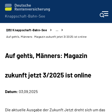
DRV
Knappschaft-Bahn-See
…
Aktuelles & Presse
Auf geht´s, Männers: Magazin zukunft jetzt 3/2025 ist online
Beratung & Kontakt
Auf geht´s, Männers: Magazin
Reha-Kliniken
zukunft jetzt 3/2025 ist online
KBS exklusiv
Arbeitgeber-Services
Datum:
03.09.2025
Über uns & Karriere
Die aktuelle Ausgabe der Zukunft Jetzt dreht sich um das