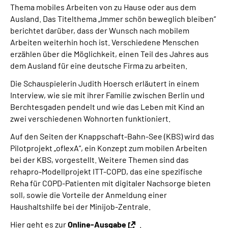
Thema mobiles Arbeiten von zu Hause oder aus dem
Online-Services
Ausland. Das Titelthema „Immer schön beweglich bleiben“
berichtet darüber, dass der Wunsch nach mobilem
Die DRV Knappschaft-Bahn-See in Deutscher
Arbeiten weiterhin hoch ist. Verschiedene Menschen
Gebärdensprache
erzählen über die Möglichkeit, einen Teil des Jahres aus
dem Ausland für eine deutsche Firma zu arbeiten.
Leichte Sprache
Die Schauspielerin Judith Hoersch erläutert in einem
Interview, wie sie mit ihrer Familie zwischen Berlin und
Suche
Berchtesgaden pendelt und wie das Leben mit Kind an
zwei verschiedenen Wohnorten funktioniert.
Auf den Seiten der Knappschaft-Bahn-See (KBS) wird das
Mein Kundenportal
Pilotprojekt „oflexA“, ein Konzept zum mobilen Arbeiten
bei der KBS, vorgestellt. Weitere Themen sind das
rehapro-Modellprojekt ITT-COPD, das eine spezifische
Reha für COPD-Patienten mit digitaler Nachsorge bieten
soll, sowie die Vorteile der Anmeldung einer
Haushaltshilfe bei der Minijob-Zentrale.
Hier geht es zur
Online-Ausgabe
.