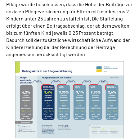
Pflege wurde beschlossen, dass die Höhe der Beiträge zur
Online-Services
sozialen Pflegeversicherung für Eltern mit mindestens 2
Kindern unter 25 Jahren zu staffeln ist. Die Staffelung
Die DRV Knappschaft-Bahn-See in Deutscher
erfolgt über einen Beitragsabschlag, der ab dem zweiten
Gebärdensprache
bis zum fünften Kind jeweils 0,25 Prozent beträgt.
Dadurch soll der zusätzliche wirtschaftliche Aufwand der
Leichte Sprache
Kindererziehung bei der Berechnung der Beiträge
angemessen berücksichtigt werden
Suche
Mein Kundenportal