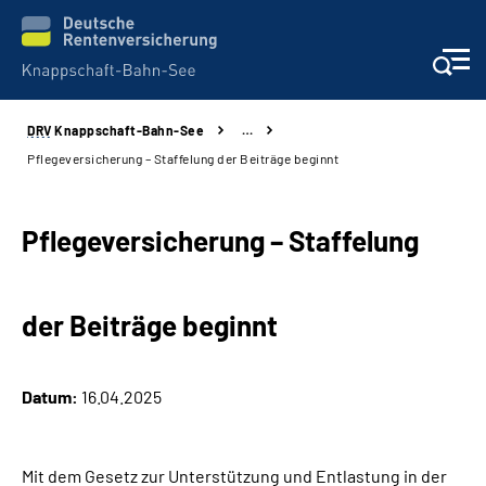
DRV
Knappschaft-Bahn-See
…
Aktuelles & Presse
Pflegeversicherung – Staffelung der Beiträge beginnt
Beratung & Kontakt
Pflegeversicherung – Staffelung
Reha-Kliniken
der Beiträge beginnt
KBS exklusiv
Arbeitgeber-Services
Datum:
16.04.2025
Über uns & Karriere
Mit dem Gesetz zur Unterstützung und Entlastung in der