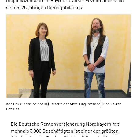
beglückwünschte in Bayreuth Volker Pezoldt anlässlich
Über uns
seines 25-jährigen Dienstjubiläums.
Inhalte in Gebärdensprache (DGS)
Leichte Sprache
Suche
Mein Kundenportal
von links: Kristine Knaus (Leiterin der Abteilung Personal) und Volker
Pezoldt
Die Deutsche Rentenversicherung Nordbayern mit
mehr als 3.000 Beschäftigten ist einer der größten