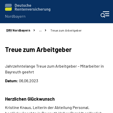
DRV
Nordbayern
…
Treue zum Arbeitgeber
Online-Services
Services
Treue zum Arbeitgeber
Beratung und Kontakt
Jahrzehntelange Treue zum Arbeitgeber – Mitarbeiter in
Bayreuth geehrt
Reha-Kliniken
Datum:
06.06.2023
Presse und Experten
Herzlichen Glückwunsch
Karriere
Kristine Knaus, Leiterin der Abteilung Personal,