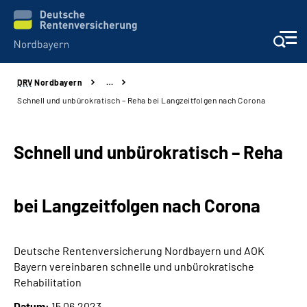
DRV
Nordbayern
…
Online-Services
Schnell und unbürokratisch – Reha bei Langzeitfolgen nach Corona
Services
Schnell und unbürokratisch – Reha
Beratung und Kontakt
bei Langzeitfolgen nach Corona
Reha-Kliniken
Presse und Experten
Deutsche Rentenversicherung Nordbayern und AOK
Bayern vereinbaren schnelle und unbürokratische
Karriere
Rehabilitation
Datum:
15.06.2023