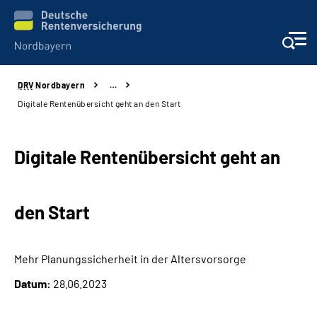
DRV
Nordbayern
…
Online-Services
Digitale Rentenübersicht geht an den Start
Services
Digitale Rentenübersicht geht an
Beratung und Kontakt
den Start
Reha-Kliniken
Presse und Experten
Mehr Planungssicherheit in der Altersvorsorge
Datum:
28.06.2023
Karriere