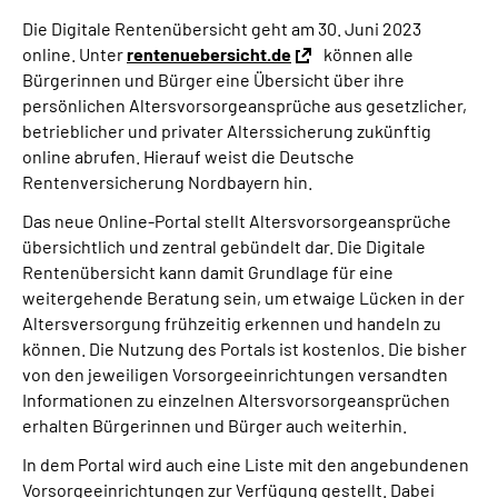
Über uns
Die Digitale Rentenübersicht geht am 30. Juni 2023
online. Unter
rentenuebersicht.de
können alle
Inhalte in Gebärdensprache (DGS)
Bürgerinnen und Bürger eine Übersicht über ihre
persönlichen Altersvorsorgeansprüche aus gesetzlicher,
betrieblicher und privater Alterssicherung zukünftig
Leichte Sprache
online abrufen. Hierauf weist die Deutsche
Rentenversicherung Nordbayern hin.
Suche
Das neue Online-Portal stellt Altersvorsorgeansprüche
übersichtlich und zentral gebündelt dar. Die Digitale
Rentenübersicht kann damit Grundlage für eine
Mein Kundenportal
weitergehende Beratung sein, um etwaige Lücken in der
Altersversorgung frühzeitig erkennen und handeln zu
können. Die Nutzung des Portals ist kostenlos. Die bisher
von den jeweiligen Vorsorgeeinrichtungen versandten
Informationen zu einzelnen Altersvorsorgeansprüchen
erhalten Bürgerinnen und Bürger auch weiterhin.
In dem Portal wird auch eine Liste mit den angebundenen
Vorsorgeeinrichtungen zur Verfügung gestellt. Dabei