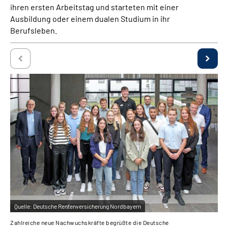
ihren ersten Arbeitstag und starteten mit einer
Über uns
Ausbildung oder einem dualen Studium in ihr
Berufsleben.
Inhalte in Gebärdensprache (DGS)
Leichte Sprache
Suche
Mein Kundenportal
Quelle:
Deutsche Rentenversicherung Nordbayern
Qu
Zahlreiche neue Nachwuchskräfte begrüßte die Deutsche
Zah