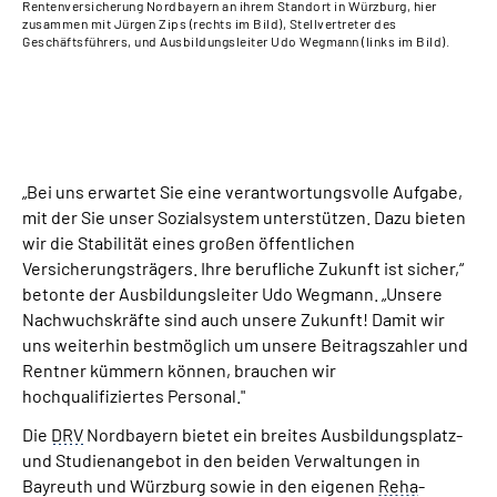
Rentenversicherung Nordbayern an ihrem Standort in Würzburg, hier
Ren
zusammen mit Jürgen Zips (rechts im Bild), Stellvertreter des
zus
Geschäftsführers, und Ausbildungsleiter Udo Wegmann (links im Bild).
Füh
Ref
„Bei uns erwartet Sie eine verantwortungsvolle Aufgabe,
mit der Sie unser Sozialsystem unterstützen. Dazu bieten
wir die Stabilität eines großen öffentlichen
Versicherungsträgers. Ihre berufliche Zukunft ist sicher,“
betonte der Ausbildungsleiter Udo Wegmann. „Unsere
Nachwuchskräfte sind auch unsere Zukunft! Damit wir
uns weiterhin bestmöglich um unsere Beitragszahler und
Rentner kümmern können, brauchen wir
hochqualifiziertes Personal."
Die
DRV
Nordbayern bietet ein breites Ausbildungsplatz-
und Studienangebot in den beiden Verwaltungen in
Bayreuth und Würzburg sowie in den eigenen
Reha
-