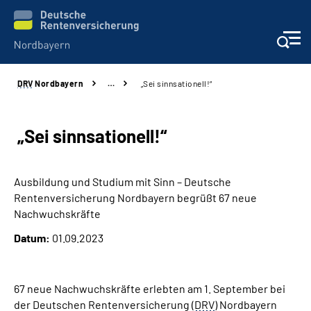
DRV
Nordbayern
…
„Sei sinnsationell!“
Online-Services
Services
„Sei sinnsationell!“
Beratung und Kontakt
Ausbildung und Studium mit Sinn – Deutsche
Rentenversicherung Nordbayern begrüßt 67 neue
Reha-Kliniken
Nachwuchskräfte
Datum:
01.09.2023
Presse und Experten
Karriere
67 neue Nachwuchskräfte erlebten am 1. September bei
der Deutschen Rentenversicherung (
DRV
) Nordbayern