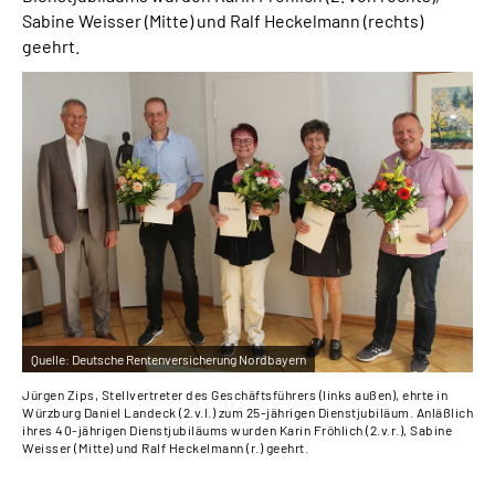
Über uns
Sabine Weisser (Mitte) und Ralf Heckelmann (rechts)
geehrt.
Inhalte in Gebärdensprache (DGS)
Leichte Sprache
Suche
Mein Kundenportal
Quelle:
Deutsche Rentenversicherung Nordbayern
Jürgen Zips, Stellvertreter des Geschäftsführers (links außen), ehrte in
Würzburg Daniel Landeck (2.v.l.) zum 25-jährigen Dienstjubiläum. Anläßlich
ihres 40-jährigen Dienstjubiläums wurden Karin Fröhlich (2.v.r.), Sabine
Weisser (Mitte) und Ralf Heckelmann (r.) geehrt.