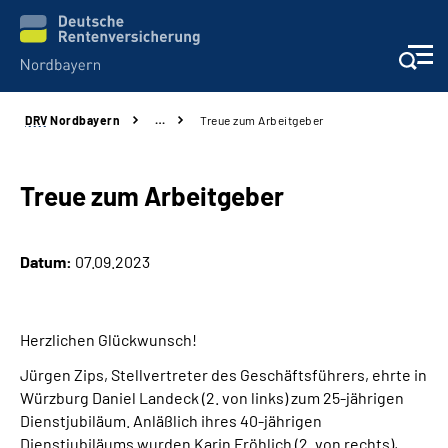
DRV
Nordbayern
…
Treue zum Arbeitgeber
Online-Services
Services
Treue zum Arbeitgeber
Beratung und Kontakt
Datum:
07.09.2023
Reha-Kliniken
Herzlichen Glückwunsch!
Presse und Experten
Jürgen Zips, Stellvertreter des Geschäftsführers, ehrte in
Würzburg Daniel Landeck (2. von links) zum 25-jährigen
Karriere
Dienstjubiläum. Anläßlich ihres 40-jährigen
Dienstjubiläums wurden Karin Fröhlich (2. von rechts),