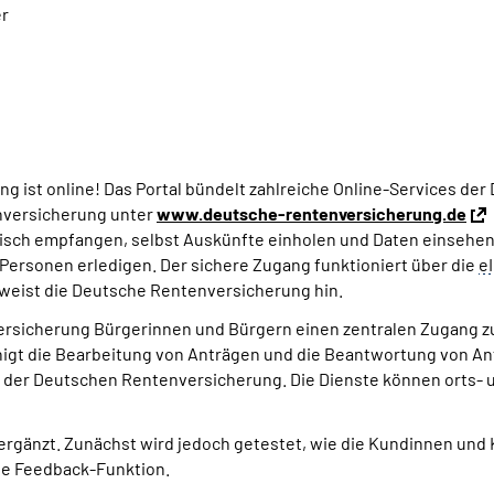
er
 ist online! Das Portal bündelt zahlreiche Online-Services der
enversicherung unter
www.deutsche-rentenversicherung.de
tronisch empfangen, selbst Auskünfte einholen und Daten einseh
 Personen erledigen. Der sichere Zugang funktioniert über die
e
f weist die Deutsche Rentenversicherung hin.
sicherung Bürgerinnen und Bürgern einen zentralen Zugang zu d
t die Bearbeitung von Anträgen und die Beantwortung von Anfr
 bei der Deutschen Rentenversicherung. Die Dienste können orts
 ergänzt. Zunächst wird jedoch getestet, wie die Kundinnen un
ne Feedback-Funktion.