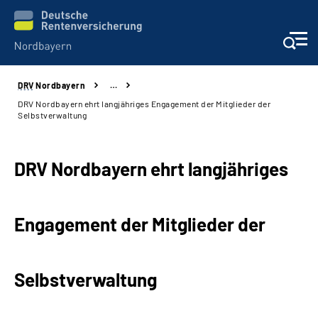
DRV
Nordbayern
…
Online-Services
DRV Nordbayern ehrt langjähriges Engagement der Mitglieder der
Selbstverwaltung
Services
DRV Nordbayern ehrt langjähriges
Beratung und Kontakt
Reha-Kliniken
Engagement der Mitglieder der
Presse und Experten
Selbstverwaltung
Karriere