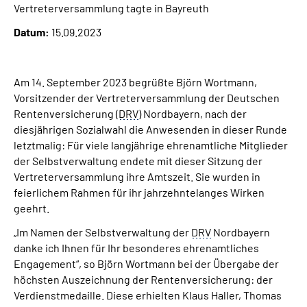
Vertreterversammlung tagte in Bayreuth
Über uns
Datum:
15.09.2023
Inhalte in Gebärdensprache (DGS)
Am 14. September 2023 begrüßte Björn Wortmann,
Leichte Sprache
Vorsitzender der Vertreterversammlung der Deutschen
Rentenversicherung (
DRV
) Nordbayern, nach der
Suche
diesjährigen Sozialwahl die Anwesenden in dieser Runde
letztmalig: Für viele langjährige ehrenamtliche Mitglieder
der Selbstverwaltung endete mit dieser Sitzung der
Vertreterversammlung ihre Amtszeit. Sie wurden in
Mein Kundenportal
feierlichem Rahmen für ihr jahrzehntelanges Wirken
geehrt.
„Im Namen der Selbstverwaltung der
DRV
Nordbayern
danke ich Ihnen für Ihr besonderes ehrenamtliches
Engagement“, so Björn Wortmann bei der Übergabe der
höchsten Auszeichnung der Rentenversicherung: der
Verdienstmedaille. Diese erhielten Klaus Haller, Thomas