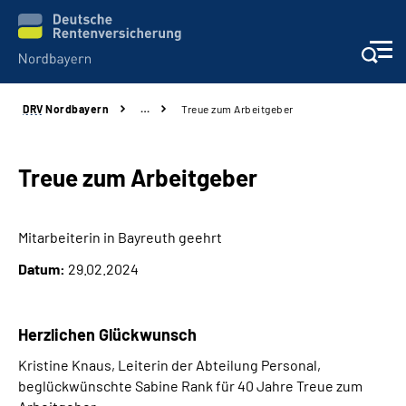
DRV
Nordbayern
…
Treue zum Arbeitgeber
Online-Services
Services
Treue zum Arbeitgeber
Beratung und Kontakt
Mitarbeiterin in Bayreuth geehrt
Datum:
29.02.2024
Reha-Kliniken
Presse und Experten
Herzlichen Glückwunsch
Kristine Knaus, Leiterin der Abteilung Personal,
Karriere
beglückwünschte Sabine Rank für 40 Jahre Treue zum