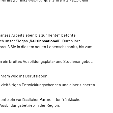
 mit (von links) Ausbildungsleiterin Britta Pätzold und
Zahlreiche
außen, Andr
anzes Arbeitsleben bis zur Rente“, betonte
ch unser Slogan „
Sei sinnsationell
“! Durch ihre
darauf, Sie in diesem neuen Lebensabschnitt, bis zum
en ein breites Ausbildungsplatz- und Studienangebot.
 ihrem Weg ins Berufsleben.
 vielfältigen Entwicklungschancen und einer sicheren
ente ein verlässlicher Partner. Der fränkische
 Ausbildungsbetrieb in der Region.