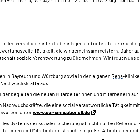
nversicherung Nordbayern an ihrem Standort in Würzburg, hier zusammen
in den verschiedensten Lebenslagen und unterstützen sie ihr g
antwortungsvolle Tätigkeit, die wir gemeinsam meistern. Daher au
eitschaft soziale Verantwortung zu übernehmen. Wir freuen uns 
gen in Bayreuth und Würzburg sowie in den eigenen
Reha
-Klinik
 Nachwuchskräfte aus.
der begleiten die neuen Mitarbeiterinnen und Mitarbeitern auf
Nachwuchskräfte, die eine sozial verantwortliche Tätigkeit mit
 bewerben unter
www.sei-sinnsationell.de
.
des Systems der sozialen Sicherung ist nicht nur bei
Reha
und R
iterinnen und Mitarbeitern ist auch ein großer Arbeitgeber und