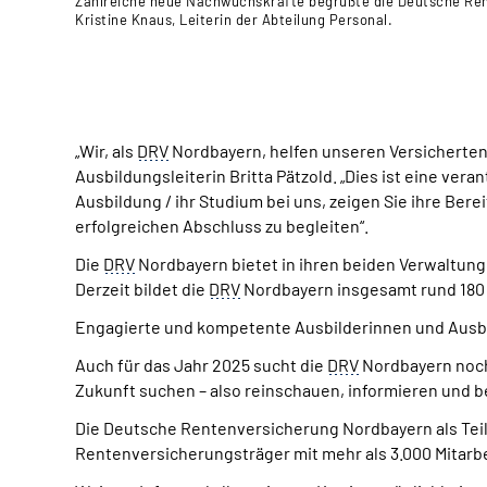
Zahlreiche neue Nachwuchskräfte begrüßte die Deutsche Rente
Kristine Knaus, Leiterin der Abteilung Personal.
„Wir, als
DRV
Nordbayern, helfen unseren Versicherten 
Ausbildungsleiterin Britta Pätzold. „Dies ist eine ver
Ausbildung / ihr Studium bei uns, zeigen Sie ihre Ber
erfolgreichen Abschluss zu begleiten“.
Die
DRV
Nordbayern bietet in ihren beiden Verwaltun
Derzeit bildet die
DRV
Nordbayern insgesamt rund 180
Engagierte und kompetente Ausbilderinnen und Ausbil
Auch für das Jahr 2025 sucht die
DRV
Nordbayern noch 
Zukunft suchen – also reinschauen, informieren und
Die Deutsche Rentenversicherung Nordbayern als Teil 
Rentenversicherungsträger mit mehr als 3.000 Mitarbe