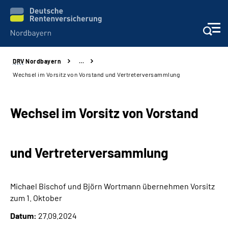
DRV
Nordbayern
…
Online-Services
Wechsel im Vorsitz von Vorstand und Vertreterversammlung
Services
Wechsel im Vorsitz von Vorstand
Beratung und Kontakt
und Vertreterversammlung
Reha-Kliniken
Presse und Experten
Michael Bischof und Björn Wortmann übernehmen Vorsitz
zum 1. Oktober
Karriere
Datum:
27.09.2024