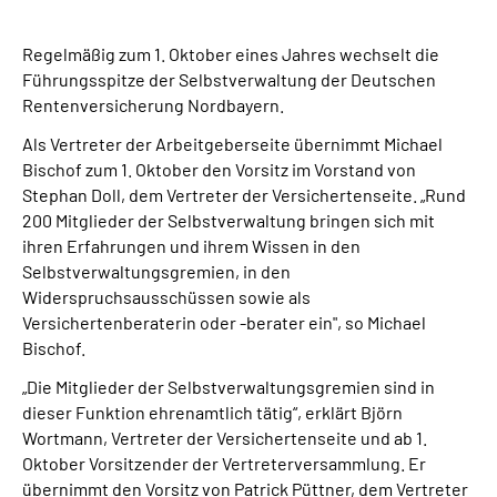
Über uns
Regelmäßig zum 1. Oktober eines Jahres wechselt die
Inhalte in Gebärdensprache (DGS)
Führungsspitze der Selbstverwaltung der Deutschen
Rentenversicherung Nordbayern.
Leichte Sprache
Als Vertreter der Arbeitgeberseite übernimmt Michael
Bischof zum 1. Oktober den Vorsitz im Vorstand von
Stephan Doll, dem Vertreter der Versichertenseite. „Rund
Suche
200 Mitglieder der Selbstverwaltung bringen sich mit
ihren Erfahrungen und ihrem Wissen in den
Selbstverwaltungsgremien, in den
Mein Kundenportal
Widerspruchsausschüssen sowie als
Versichertenberaterin oder -berater ein", so Michael
Bischof.
„Die Mitglieder der Selbstverwaltungsgremien sind in
dieser Funktion ehrenamtlich tätig“, erklärt Björn
Wortmann, Vertreter der Versichertenseite und ab 1.
Oktober Vorsitzender der Vertreterversammlung. Er
übernimmt den Vorsitz von Patrick Püttner, dem Vertreter