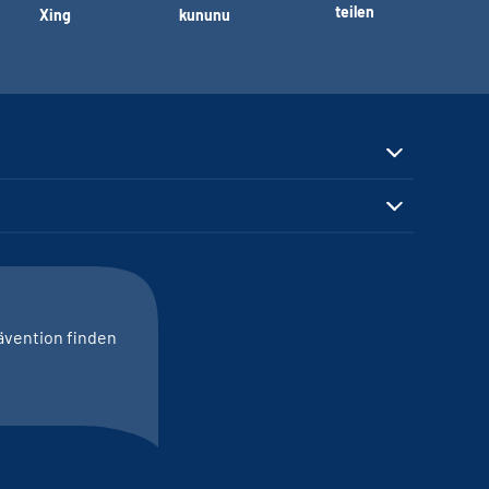
teilen
Xing
kununu
ävention finden