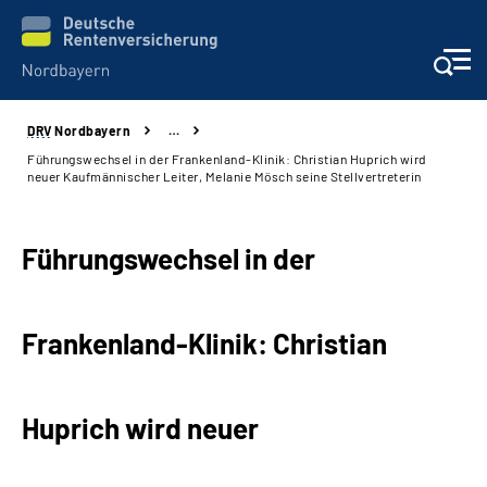
DRV
Nordbayern
…
Online-Services
Führungswechsel in der Frankenland-Klinik: Christian Huprich wird
neuer Kaufmännischer Leiter, Melanie Mösch seine Stellvertreterin
Services
Führungswechsel in der
Beratung und Kontakt
Reha-Kliniken
Frankenland-Klinik: Christian
Presse und Experten
Huprich wird neuer
Karriere