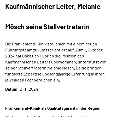
Über uns
Kaufmännischer Leiter, Melanie
Inhalte in Gebärdensprache (DGS)
Mösch seine Stellvertreterin
Leichte Sprache
Die Frankenland-Klinik stellt sich mit einem neuen
Suche
Führungsteam zukunftsorientiert auf. Zum 1. Oktober
2024 hat Christian Huprich die Position des
Kaufmännischen Leiters übernommen, unterstützt von
seiner Stellvertreterin Melanie Mösch. Beide bringen
Mein Kundenportal
fundierte Expertise und langjährige Erfahrung in ihren
jeweiligen Fachbereichen ein.
Datum:
21.11.2024
Frankenland-Klinik als Qualitätsgarant in der Region