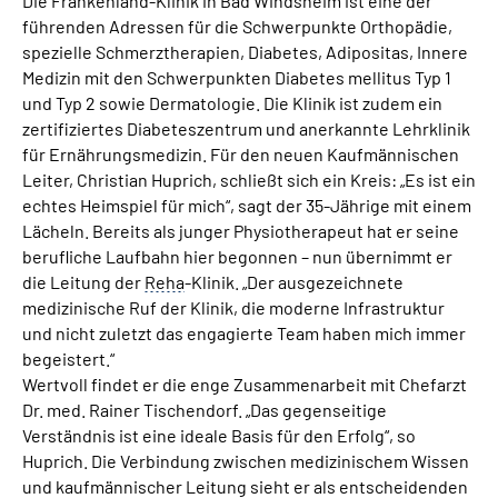
Die Frankenland-Klinik in Bad Windsheim ist eine der
führenden Adressen für die Schwerpunkte Orthopädie,
spezielle Schmerztherapien, Diabetes, Adipositas, Innere
Medizin mit den Schwerpunkten Diabetes mellitus Typ 1
und Typ 2 sowie Dermatologie. Die Klinik ist zudem ein
zertifiziertes Diabeteszentrum und anerkannte Lehrklinik
für Ernährungsmedizin. Für den neuen Kaufmännischen
Leiter, Christian Huprich, schließt sich ein Kreis: „Es ist ein
echtes Heimspiel für mich“, sagt der 35-Jährige mit einem
Lächeln. Bereits als junger Physiotherapeut hat er seine
berufliche Laufbahn hier begonnen – nun übernimmt er
die Leitung der
Reha
-Klinik. „Der ausgezeichnete
medizinische Ruf der Klinik, die moderne Infrastruktur
und nicht zuletzt das engagierte Team haben mich immer
begeistert.“
Wertvoll findet er die enge Zusammenarbeit mit Chefarzt
Dr. med. Rainer Tischendorf. „Das gegenseitige
Verständnis ist eine ideale Basis für den Erfolg“, so
Huprich. Die Verbindung zwischen medizinischem Wissen
und kaufmännischer Leitung sieht er als entscheidenden