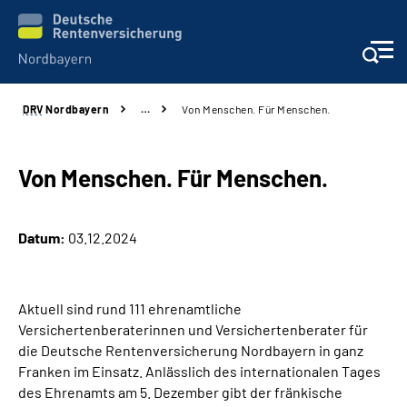
DRV
Nordbayern
…
Von Menschen. Für Menschen.
Online-Services
Services
Von Menschen. Für Menschen.
Beratung und Kontakt
Datum:
03.12.2024
Reha-Kliniken
Aktuell sind rund 111 ehrenamtliche
Presse und Experten
Versichertenberaterinnen und Versichertenberater für
die Deutsche Rentenversicherung Nordbayern in ganz
Karriere
Franken im Einsatz. Anlässlich des internationalen Tages
des Ehrenamts am 5. Dezember gibt der fränkische