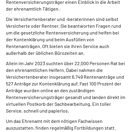
Rentenversicherungsträger einen Einblick in die Arbeit
Über uns
der ehrenamtlich Tätigen.
Die Versichertenberater und -beraterinnen sind selbst
Inhalte in Gebärdensprache (DGS)
Versicherte oder Rentner. Sie beantworten Fragen rund
um die gesetzliche Rentenversicherung und helfen bei
Leichte Sprache
der Kontenklärung und beim Ausfüllen von
Rentenanträgen. Oft bieten sie ihren Service auch
Suche
außerhalb der üblichen Bürozeiten an.
Allein im Jahr 2023 suchten über 22.000 Personen Rat bei
den ehrenamtlichen Helfern. Dabei nahmen die
Versichertenberater insgesamt 6.749 Rentenanträge und
Mein Kundenportal
527 Anträge zur Kontenklärung auf. Fast 100 Prozent der
Anträge wurden online an den zuständigen
Rentenversicherungsträger gesandt und landen direkt im
virtuellen Postkorb der Sachbearbeitung. Ein toller
Service, schnell und papierlos.
Um das Ehrenamt mit dem nötigen Fachwissen
auszustatten, finden regelmäßig Fortbildungen statt.