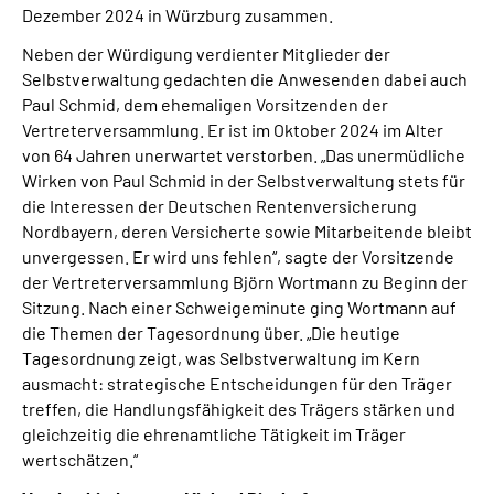
Dezember 2024 in Würzburg zusammen.
Über uns
Neben der Würdigung verdienter Mitglieder der
Inhalte in Gebärdensprache (DGS)
Selbstverwaltung gedachten die Anwesenden dabei auch
Paul Schmid, dem ehemaligen Vorsitzenden der
Vertreterversammlung. Er ist im Oktober 2024 im Alter
Leichte Sprache
von 64 Jahren unerwartet verstorben. „Das unermüdliche
Wirken von Paul Schmid in der Selbstverwaltung stets für
Suche
die Interessen der Deutschen Rentenversicherung
Nordbayern, deren Versicherte sowie Mitarbeitende bleibt
unvergessen. Er wird uns fehlen“, sagte der Vorsitzende
der Vertreterversammlung Björn Wortmann zu Beginn der
Mein Kundenportal
Sitzung. Nach einer Schweigeminute ging Wortmann auf
die Themen der Tagesordnung über. „Die heutige
Tagesordnung zeigt, was Selbstverwaltung im Kern
ausmacht: strategische Entscheidungen für den Träger
treffen, die Handlungsfähigkeit des Trägers stärken und
gleichzeitig die ehrenamtliche Tätigkeit im Träger
wertschätzen.“