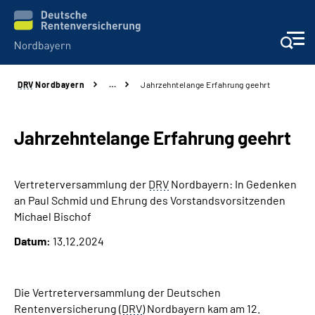
DRV
Nordbayern
…
Jahrzehntelange Erfahrung geehrt
Online-Services
Services
Jahrzehntelange Erfahrung geehrt
Beratung und Kontakt
Vertreterversammlung der
DRV
Nordbayern: In Gedenken
an Paul Schmid und Ehrung des Vorstandsvorsitzenden
Reha-Kliniken
Michael Bischof
Datum:
13.12.2024
Presse und Experten
Karriere
Die Vertreterversammlung der Deutschen
Rentenversicherung (
DRV
) Nordbayern kam am 12.