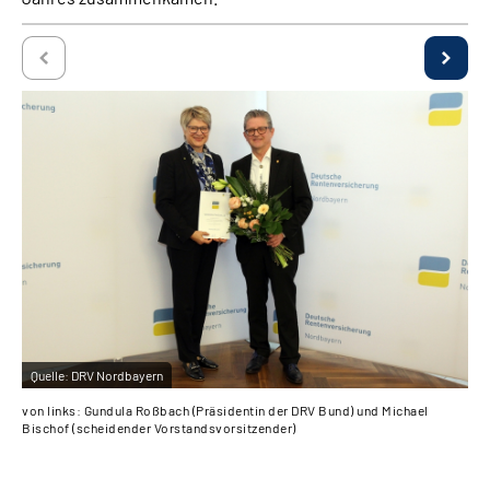
Quelle:
DRV Nordbayern
Qu
von links: Gundula Roßbach (Präsidentin der DRV Bund) und Michael
von
Bischof (scheidender Vorstandsvorsitzender)
Jür
(al
(al
(Pr