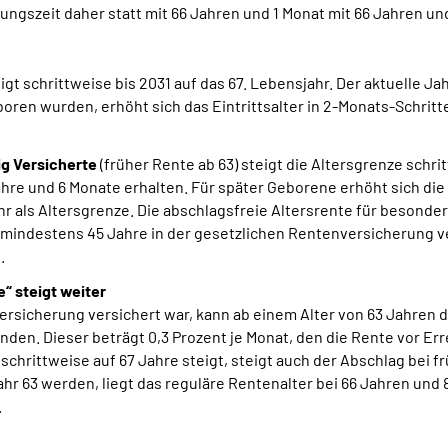
szeit daher statt mit 66 Jahren und 1 Monat mit 66 Jahren un
igt schrittweise bis 2031 auf das 67. Lebensjahr. Der aktuelle J
boren wurden, erhöht sich das Eintrittsalter in 2-Monats-Schritt
ig Versicherte
(früher Rente ab 63) steigt die Altersgrenze schr
ahre und 6 Monate erhalten. Für später Geborene erhöht sich d
hr als Altersgrenze. Die abschlagsfreie Altersrente für besonder
mindestens 45 Jahre in der gesetzlichen Rentenversicherung ve
.
“ steigt weiter
sicherung versichert war, kann ab einem Alter von 63 Jahren di
nden. Dieser beträgt 0,3 Prozent je Monat, den die Rente vor Er
schrittweise auf 67 Jahre steigt, steigt auch der Abschlag bei
hr 63 werden, liegt das reguläre Rentenalter bei 66 Jahren un
.