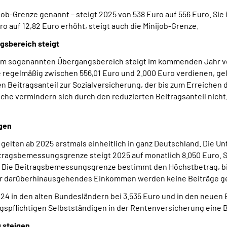
job-Grenze genannt – steigt 2025 von 538 Euro auf 556 Euro. Sie 
 auf 12,82 Euro erhöht, steigt auch die Minijob-Grenze.
gsbereich steigt
 im sogenannten Übergangsbereich steigt im kommenden Jahr von
ie regelmäßig zwischen 556,01 Euro und 2.000 Euro verdienen, gel
n Beitragsanteil zur Sozialversicherung, der bis zum Erreichen 
che vermindern sich durch den reduzierten Beitragsanteil nicht.
gen
lten ab 2025 erstmals einheitlich in ganz Deutschland. Die Un
tragsbemessungsgrenze steigt 2025 auf monatlich 8.050 Euro. Si
t. Die Beitragsbemessungsgrenze bestimmt den Höchstbetrag, 
ür darüberhinausgehendes Einkommen werden keine Beiträge ge
024 in den alten Bundesländern bei 3.535 Euro und in den neuen 
gspflichtigen Selbstständigen in der Rentenversicherung eine
g steigen