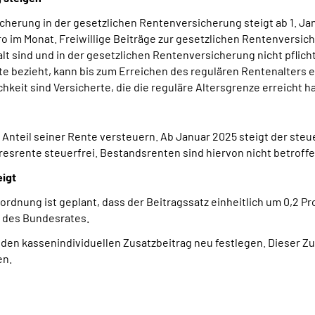
sicherung in der gesetzlichen Rentenversicherung steigt ab 1. Ja
ro im Monat. Freiwillige Beiträge zur gesetzlichen Rentenversic
t sind und in der gesetzlichen Rentenversicherung nicht pflichtv
 bezieht, kann bis zum Erreichen des regulären Rentenalters ebe
eit sind Versicherte, die die reguläre Altersgrenze erreicht h
nteil seiner Rente versteuern. Ab Januar 2025 steigt der steuer
hresrente steuerfrei. Bestandsrenten sind hiervon nicht betroffe
eigt
dnung ist geplant, dass der Beitragssatz einheitlich um 0,2 Pr
g des Bundesrates.
 den kassenindividuellen Zusatzbeitrag neu festlegen. Dieser Z
en.