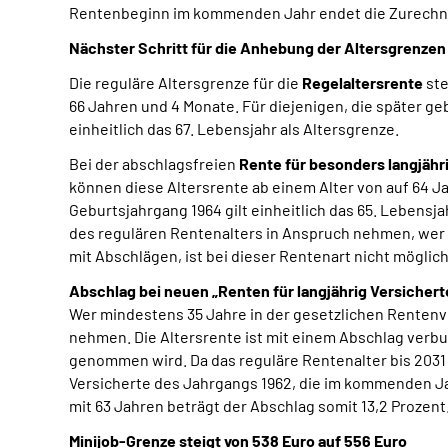
Rentenbeginn im kommenden Jahr endet die Zurechnung
Nächster Schritt für die Anhebung der Altersgrenzen
Die reguläre Altersgrenze für die
Regelaltersrente
ste
66 Jahren und 4 Monate. Für diejenigen, die später ge
einheitlich das 67. Lebensjahr als Altersgrenze.
Bei der abschlagsfreien
Rente für besonders langjähr
können diese Altersrente ab einem Alter von auf 64 J
Geburtsjahrgang 1964 gilt einheitlich das 65. Lebensja
des regulären Rentenalters in Anspruch nehmen, wer 
mit Abschlägen, ist bei dieser Rentenart nicht möglich
Abschlag bei neuen „Renten für langjährig Versicherte
Wer mindestens 35 Jahre in der gesetzlichen Rentenver
nehmen. Die Altersrente ist mit einem Abschlag verbu
genommen wird. Da das reguläre Rentenalter bis 2031 
Versicherte des Jahrgangs 1962, die im kommenden Ja
mit 63 Jahren beträgt der Abschlag somit 13,2 Prozent
Minijob-Grenze steigt von 538 Euro auf 556 Euro