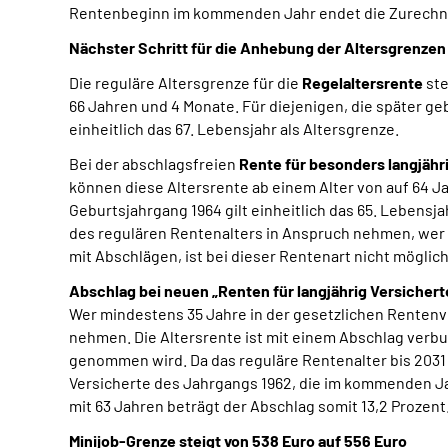
Rentenbeginn im kommenden Jahr endet die Zurechnung
Nächster Schritt für die Anhebung der Altersgrenzen
Die reguläre Altersgrenze für die
Regelaltersrente
ste
66 Jahren und 4 Monate. Für diejenigen, die später ge
einheitlich das 67. Lebensjahr als Altersgrenze.
Bei der abschlagsfreien
Rente für besonders langjähr
können diese Altersrente ab einem Alter von auf 64 J
Geburtsjahrgang 1964 gilt einheitlich das 65. Lebensja
des regulären Rentenalters in Anspruch nehmen, wer 
mit Abschlägen, ist bei dieser Rentenart nicht möglich
Abschlag bei neuen „Renten für langjährig Versicherte
Wer mindestens 35 Jahre in der gesetzlichen Rentenver
nehmen. Die Altersrente ist mit einem Abschlag verbu
genommen wird. Da das reguläre Rentenalter bis 2031 
Versicherte des Jahrgangs 1962, die im kommenden Ja
mit 63 Jahren beträgt der Abschlag somit 13,2 Prozent
Minijob-Grenze steigt von 538 Euro auf 556 Euro