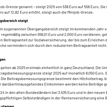
job-Grenze genannt – steigt 2025 von 538 Euro auf 556 Euro. Sie 
 auf 12,82 Euro erhöht, steigt auch die Minijob-Grenze.
gsbereich steigt
 im sogenannten Übergangsbereich steigt im kommenden Jahr von
ie regelmäßig zwischen 556,01 Euro und 2.000 Euro verdienen, gel
n Beitragsanteil zur Sozialversicherung, der bis zum Erreichen 
che vermindern sich durch den reduzierten Beitragsanteil nicht.
gen
lten ab 2025 erstmals einheitlich in ganz Deutschland. Die Un
tragsbemessungsgrenze steigt 2025 auf monatlich 8.050 Euro. Si
t. Die Beitragsbemessungsgrenze bestimmt den Höchstbetrag, 
ür darüberhinausgehendes Einkommen werden keine Beiträge ge
024 in den alten Bundesländern bei 3.535 Euro und in den neuen 
gspflichtigen Selbstständigen in der Rentenversicherung eine
g steigen