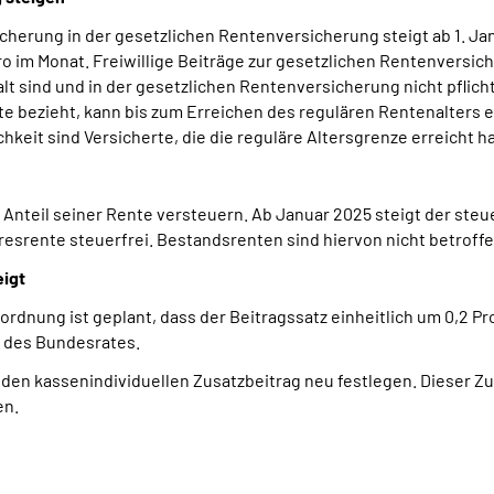
sicherung in der gesetzlichen Rentenversicherung steigt ab 1. Ja
ro im Monat. Freiwillige Beiträge zur gesetzlichen Rentenversic
t sind und in der gesetzlichen Rentenversicherung nicht pflichtv
 bezieht, kann bis zum Erreichen des regulären Rentenalters ebe
eit sind Versicherte, die die reguläre Altersgrenze erreicht h
nteil seiner Rente versteuern. Ab Januar 2025 steigt der steuer
hresrente steuerfrei. Bestandsrenten sind hiervon nicht betroffe
eigt
dnung ist geplant, dass der Beitragssatz einheitlich um 0,2 Pr
g des Bundesrates.
 den kassenindividuellen Zusatzbeitrag neu festlegen. Dieser Z
en.