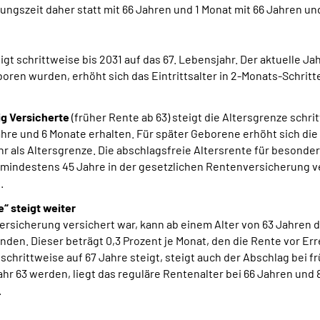
szeit daher statt mit 66 Jahren und 1 Monat mit 66 Jahren un
igt schrittweise bis 2031 auf das 67. Lebensjahr. Der aktuelle J
boren wurden, erhöht sich das Eintrittsalter in 2-Monats-Schritt
ig Versicherte
(früher Rente ab 63) steigt die Altersgrenze schr
ahre und 6 Monate erhalten. Für später Geborene erhöht sich d
hr als Altersgrenze. Die abschlagsfreie Altersrente für besonder
mindestens 45 Jahre in der gesetzlichen Rentenversicherung ve
.
“ steigt weiter
sicherung versichert war, kann ab einem Alter von 63 Jahren di
nden. Dieser beträgt 0,3 Prozent je Monat, den die Rente vor Er
schrittweise auf 67 Jahre steigt, steigt auch der Abschlag bei
hr 63 werden, liegt das reguläre Rentenalter bei 66 Jahren un
.