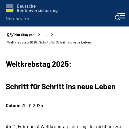
DRV
Nordbayern
…
Online-Services
Weltkrebstag 2025: Schritt für Schritt ins neue Leben
Services
Weltkrebstag 2025:
Beratung und Kontakt
Schritt für Schritt ins neue Leben
Reha-Kliniken
Presse und Experten
Datum:
29.01.2025
Karriere
Am 4. Februar ist Weltkrebstag – ein Tag, der nicht nur zur