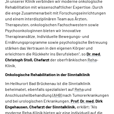
„In unserer Klinik verbinden wir moderne onkologische
Rehabilitation mit wissenschaftlicher Expertise: Durch
die enge Zusammenarbeit mit Forschungseinrichtungen
und einem interdisziplinären Team aus Ärzten,
Therapeuten, onkologischen Fachschwestern sowie
Psychoonkologinnen bieten wir innovative
Therapieansätze. Individuelle Bewegungs- und
Ernährungsprogramme sowie psychologische Betreuung
stärken das Vertrauen in den eigenen Körper und
erleichtern die Rückkehr ins Berufsleben“, so
Dr.
med.
Christoph Stoll, Chefarzt
der oberfränkischen
Reha
-
Klinik.
Onkologische Rehabilitation in der Sinntalklinik
Im Heilkurort Bad Brückenau ist die Sinntalklinik
beheimatet, ebenfalls spezialisiert auf
Reha
und
Anschlussheilbehandlung (
AHB
) nach Tumorerkrankungen
und bei urologischen Erkrankungen.
Prof.
Dr.
med.
Dirk
Engehausen, Chefarzt der Sinntalklinik,
erklärt: "Als
moderne
Reha
-Klinik bieten wir eine individuell auf die