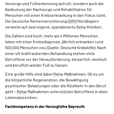
Vorsorge und Früherkennung aufruft, sondern auch die
Über uns
Bedeutung der Nachsorge und Rehabilitation für
Menschen mit einer Krebserkrankung in den Fokus rückt.
Inhalte in Gebärdensprache (DGS)
Die Deutsche Rentenversicherung (
DRV
) Nordbayern
verweist auf zwei eigene, spezialisierte
Reha
-Kliniken.
Leichte Sprache
Die Zahlen sind hoch: mehr als 4 Millionen Menschen
leben mit einer Krebsdiagnose, jährlich erkranken rund
Suche
500.000 Menschen neu
(Quelle: Deutsche Krebshilfe).
Nach
einer oft kraftraubenden Behandlung stehen viele
Betroffene vor der Herausforderung, körperlich, seelisch
und beruflich wieder Fuß zu fassen.
Mein Kundenportal
Eine große Hilfe sind dabei
Reha
-Maßnahmen. Ob es um
die körperliche Regeneration, die Bewältigung
psychischer Belastungen oder die Rückkehr in den Beruf
geht –
Reha
-Maßnahmen unterstützen Betroffene in allen
Lebensbereichen.
Fachkompetenz in der Herzoghöhe Bayreuth