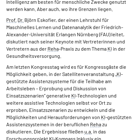
Intelligenz am besten für menschliche Zwecke genutzt
werden kann. Aber auch, wo ihre Grenzen liegen.
Prof.
Dr.
Björn Eskofier, der einen Lehrstuhl für
Maschinelles Lernen und Datenanalytik der Friedrich-
Alexander-Universität Erlangen Nürnberg (FAU) leitet,
diskutiert nach seiner Keynote mit Vertreterinnen und
Vertretern aus der
Reha
-Praxis zu dem Thema
KI
in der
Gesundheitsversorgung.
Am letzten Kongresstag wird es für Kongressgäste die
Möglichkeit geben, in der Satellitenveranstaltung „
KI
-
gestützte Assistenzsysteme für die Teilhabe am
Arbeitsleben – Erprobung und Diskussion von
Einsatzszenarien“ generative
KI
-Technologien und
weitere assistive Technologien selbst vor Ort zu
erproben, Einsatzszenarien zu entwickeln und die
Möglichkeiten und Herausforderungen von
KI
-gestützten
Assistenzsystemen in der beruflichen
Reha
zu
diskutieren. Die Ergebnisse fließen
u.a.
in das
Forschungsprojekt
KI
-Kompass Inklusiv ein.