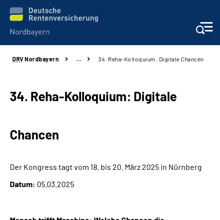
DRV
Nordbayern
…
34. Reha-Kolloquium: Digitale Chancen
Online-Services
Services
34. Reha-Kolloquium: Digitale
Beratung und Kontakt
Chancen
Reha-Kliniken
Der Kongress tagt vom 18. bis 20. März 2025 in Nürnberg
Presse und Experten
Datum:
05.03.2025
Karriere
Mensch trifft Maschine: Welche Chancen die