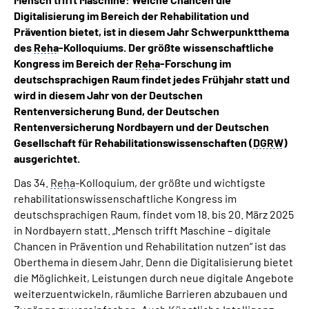
Über uns
Digitalisierung im Bereich der Rehabilitation und
Prävention bietet, ist in diesem Jahr Schwerpunktthema
des
Reha
-Kolloquiums. Der größte wissenschaftliche
Inhalte in Gebärdensprache (DGS)
Kongress im Bereich der
Reha
-Forschung im
deutschsprachigen Raum findet jedes Frühjahr statt und
Leichte Sprache
wird in diesem Jahr von der Deutschen
Rentenversicherung Bund, der Deutschen
Suche
Rentenversicherung Nordbayern und der Deutschen
Gesellschaft für Rehabilitationswissenschaften (
DGRW
)
ausgerichtet.
Das 34.
Reha
-Kolloquium, der größte und wichtigste
Mein Kundenportal
rehabilitationswissenschaftliche Kongress im
deutschsprachigen Raum, findet vom 18. bis 20. März 2025
in Nordbayern statt. „Mensch trifft Maschine – digitale
Chancen in Prävention und Rehabilitation nutzen“ ist das
Oberthema in diesem Jahr. Denn die Digitalisierung bietet
die Möglichkeit, Leistungen durch neue digitale Angebote
weiterzuentwickeln, räumliche Barrieren abzubauen und