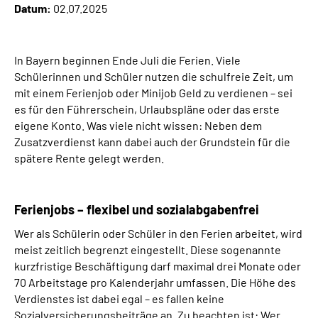
Datum:
02.07.2025
Über uns
Inhalte in Gebärdensprache (DGS)
In Bayern beginnen Ende Juli die Ferien. Viele
Schülerinnen und Schüler nutzen die schulfreie Zeit, um
Leichte Sprache
mit einem Ferienjob oder Minijob Geld zu verdienen – sei
es für den Führerschein, Urlaubspläne oder das erste
eigene Konto. Was viele nicht wissen: Neben dem
Suche
Zusatzverdienst kann dabei auch der Grundstein für die
spätere Rente gelegt werden.
Mein Kundenportal
Ferienjobs – flexibel und sozialabgabenfrei
Wer als Schülerin oder Schüler in den Ferien arbeitet, wird
meist zeitlich begrenzt eingestellt. Diese sogenannte
kurzfristige Beschäftigung darf maximal drei Monate oder
70 Arbeitstage pro Kalenderjahr umfassen. Die Höhe des
Verdienstes ist dabei egal – es fallen keine
Sozialversicherungsbeiträge an. Zu beachten ist: Wer