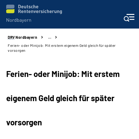
DRV
Nordbayern
…
Online-Services
Ferien- oder Minijob: Mit erstem eigenem Geld gleich für später
vorsorgen
Services
Ferien- oder Minijob: Mit erstem
Beratung und Kontakt
Reha-Kliniken
eigenem Geld gleich für später
Presse und Experten
vorsorgen
Karriere