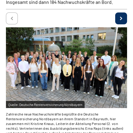
Insgesamt sind dann 184 Nachwuchskräfte an Bord.
Über uns
Inhalte in Gebärdensprache (DGS)
Leichte Sprache
Suche
Mein Kundenportal
Quelle:
Deutsche Rentenversicherung Nordbayern
Qu
Zahlreiche neue Nachwuchskräfte begrüßte die Deutsche
Zah
Rentenversicherung Nordbayern an ihrem Standort in Bayreuth, hier
Ren
zusammen mit Kristine Knaus, Leiterin der Abteilung Personal (2. von
zus
rechts), Vertreterinnen des Ausbildungsbereichs Erna Raps (links außen)
Zip