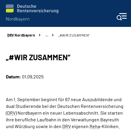
DRV
Nordbayern
…
„#WIR ZUSAMMEN“
Online-Services
Services
„#WIR ZUSAMMEN“
Beratung und Kontakt
Datum:
01.09.2025
Reha-Kliniken
Am 1. September beginnt für 67 neue Auszubildende und
Presse und Experten
dual Studierende bei der Deutschen Rentenversicherung
(
DRV
) Nordbayern ein neuer Lebensabschnitt. Sie starten
Karriere
ihre berufliche Laufbahn in den Verwaltungen Bayreuth
und Würzburg sowie in den
DRV
eigenen
Reha
-Kliniken.