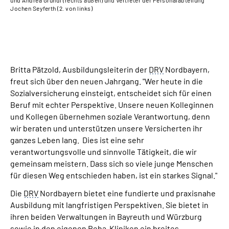
und Andrea Grundl (rechts außen) und Vertreter der Personalabteilung
Per
Jochen Seyferth (2. von links)
auß
Britta Pätzold, Ausbildungsleiterin der
DRV
Nordbayern,
freut sich über den neuen Jahrgang. "Wer heute in die
Sozialversicherung einsteigt, entscheidet sich für einen
Beruf mit echter Perspektive. Unsere neuen Kolleginnen
und Kollegen übernehmen soziale Verantwortung, denn
wir beraten und unterstützen unsere Versicherten ihr
ganzes Leben lang. Dies ist eine sehr
verantwortungsvolle und sinnvolle Tätigkeit, die wir
gemeinsam meistern. Dass sich so viele junge Menschen
für diesen Weg entschieden haben, ist ein starkes Signal."
Die
DRV
Nordbayern bietet eine fundierte und praxisnahe
Ausbildung mit langfristigen Perspektiven. Sie bietet in
ihren beiden Verwaltungen in Bayreuth und Würzburg
sowie in den eigenen
Reha
-Kliniken ein breites