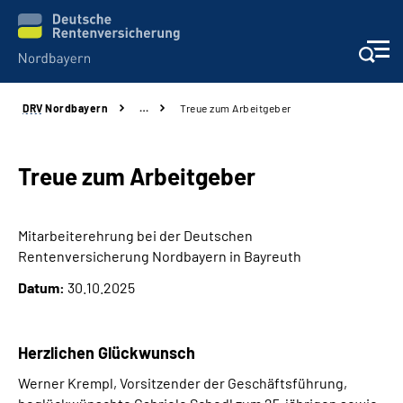
DRV
Nordbayern
…
Treue zum Arbeitgeber
Online-Services
Services
Treue zum Arbeitgeber
Beratung und Kontakt
Mitarbeiterehrung bei der Deutschen
Rentenversicherung Nordbayern in Bayreuth
Reha-Kliniken
Datum:
30.10.2025
Presse und Experten
Herzlichen Glückwunsch
Karriere
Werner Krempl, Vorsitzender der Geschäftsführung,