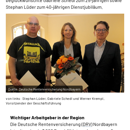
beglückwünschte Gabriele Schedl zum 25-jährigen sowie
Über uns
Stephan Lüder zum 40-jährigen Dienstjubiläum.
Inhalte in Gebärdensprache (DGS)
Leichte Sprache
Suche
Mein Kundenportal
Quelle:
Deutsche Rentenversicherung Nordbayern
von links: Stephan Lüder, Gabriele Schedl und Werner Krempl,
Vorsitzender der Geschäftsführung
Wichtiger Arbeitgeber in der Region
Die Deutsche Rentenversicherung (
DRV
) Nordbayern