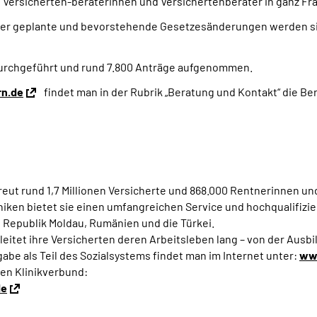
 Versicherten-beraterinnen und Versichertenberater in ganz Fra
über geplante und bevorstehende Gesetzesänderungen werden s
durchgeführt und rund 7.800 Anträge aufgenommen.
rn.de
findet man in der Rubrik „Beratung und Kontakt“ die Be
t rund 1,7 Millionen Versicherte und 868.000 Rentnerinnen und
niken bietet sie einen umfangreichen Service und hochqualifizi
ie Republik Moldau, Rumänien und die Türkei.
tet ihre Versicherten deren Arbeitsleben lang – von der Ausbi
be als Teil des Sozialsystems findet man im Internet unter:
www
en Klinikverbund:
de