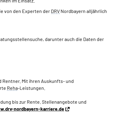
nken im Einsatz.
ie von den Experten der
DRV
Nordbayern alljährlich
ratungsstellensuche, darunter auch die Daten der
 Rentner. Mit ihren Auskunfts- und
erte
Reha
-Leistungen.
ldung bis zur Rente. Stellenangebote und
.drv-nordbayern-karriere.de