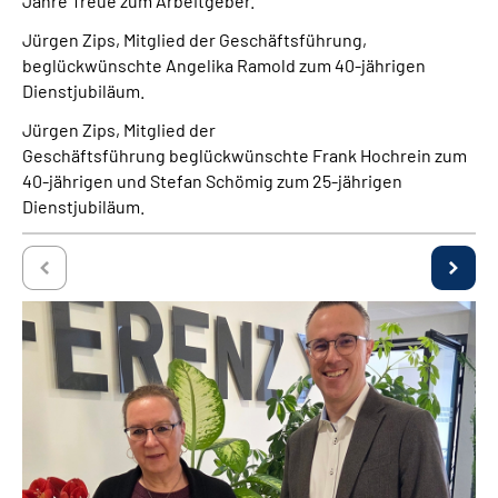
Jahre Treue zum Arbeitgeber.
Über uns
Jürgen Zips
, Mitglied der Geschäftsführung,
beglückwünschte
Angelika Ramold zum 40-jährigen
Inhalte in Gebärdensprache (DGS)
Dienstjubiläum.
Jürgen Zips, Mitglied der
Leichte Sprache
Geschäftsführung beglückwünschte Frank Hochrein zum
40-jährigen und Stefan Schömig zum 25-jährigen
Suche
Dienstjubiläum.
Mein Kundenportal