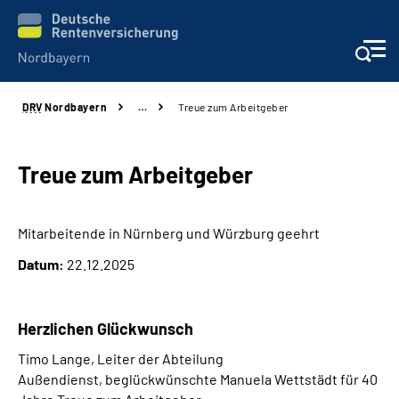
DRV
Nordbayern
…
Treue zum Arbeitgeber
Online-Services
Services
Treue zum Arbeitgeber
Beratung und Kontakt
Mitarbeitende in Nürnberg und Würzburg geehrt
Datum:
22.12.2025
Reha-Kliniken
Presse und Experten
Herzlichen Glückwunsch
Timo Lange
, Leiter der Abteilung
Karriere
Außendienst,
beglückwünschte Manuela Wettstädt für 40