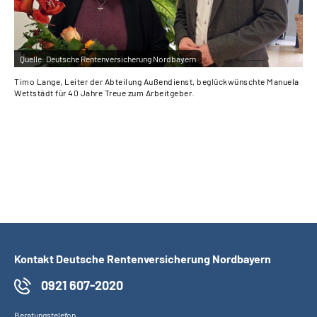
Quelle:
Deutsche Rentenversicherung Nordbayern
Qu
Timo Lange, Leiter der Abteilung Außendienst, beglückwünschte Manuela
Jür
Wettstädt für 40 Jahre Treue zum Arbeitgeber.
Ram
Kontakt Deutsche Rentenversicherung Nordbayern
0921 607-2020
Beratungstelefon