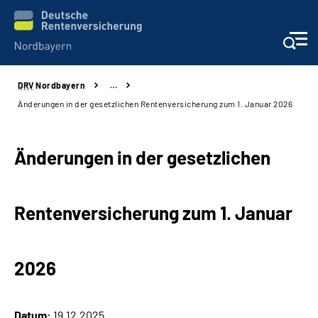
DRV
Nordbayern
…
Online-Services
Änderungen in der gesetzlichen Rentenversicherung zum 1. Januar 2026
Services
Änderungen in der gesetzlichen
Beratung und Kontakt
Rentenversicherung zum 1. Januar
Reha-Kliniken
Presse und Experten
2026
Karriere
Datum:
19.12.2025