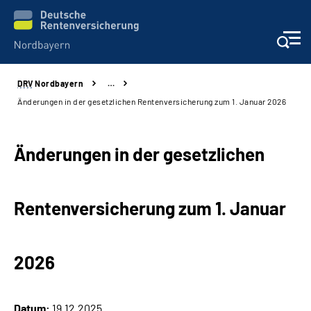
DRV
Nordbayern
…
Online-Services
Änderungen in der gesetzlichen Rentenversicherung zum 1. Januar 2026
Services
Änderungen in der gesetzlichen
Beratung und Kontakt
Rentenversicherung zum 1. Januar
Reha-Kliniken
Presse und Experten
2026
Karriere
Datum:
19.12.2025