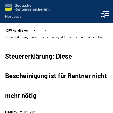
DRV
Nordbayern
…
Online-Services
Steuererklärung: Diese Bescheinigung ist für Rentner nicht mehr nötig
Services
Steuererklärung: Diese
Beratung und Kontakt
Bescheinigung ist für Rentner nicht
Reha-Kliniken
Presse und Experten
mehr nötig
Karriere
Datum:
25.02.2026