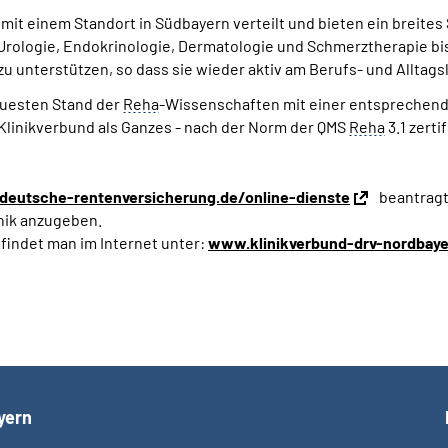
d mit einem Standort in Südbayern verteilt und bieten ein breit
Urologie, Endokrinologie, Dermatologie und Schmerztherapie bis 
 unterstützen, so dass sie wieder aktiv am Berufs- und Alltag
euesten Stand der
Reha
-Wissenschaften mit einer entsprechen
 Klinikverbund als Ganzes - nach der Norm der QMS
Reha
3.1 zertif
eutsche-rentenversicherung.de/online-dienste
beantragt
inik anzugeben.
indet man im Internet unter:
www.klinikverbund-drv-nordbaye
yern