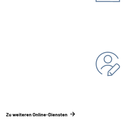
Unterlagen einreichen
Kontakt­formular
Kontakt­
möglichkeiten Renten­versicherungsträger
Persönliche Daten ändern
Bankverbindung
Adresse
Zu weiteren Online-Diensten