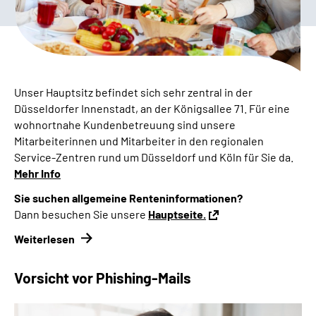
Presse
Inhalte in Gebärdensprache (DGS)
Leichte Sprache
Unser Hauptsitz befindet sich sehr zentral in der
Düsseldorfer Innenstadt, an der Königsallee 71. Für eine
Suche
wohnortnahe Kundenbetreuung sind unsere
Mitarbeiterinnen und Mitarbeiter in den regionalen
Service
-Zentren rund um Düsseldorf und Köln für Sie da.
Mehr Info
Mein Kundenportal
Sie suchen allgemeine Renteninformationen?
Dann besuchen Sie unsere
Hauptseite.
Weiterlesen
Vorsicht vor Phishing-Mails