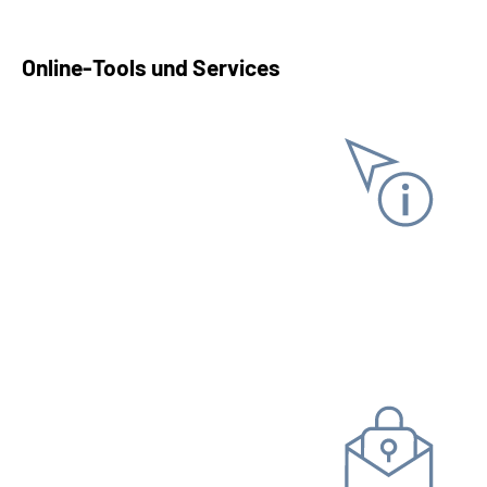
Online-Tools und Services
Informationen anfordern
Versicherungs­verlauf
Versicherungs­nummer­
nachweis
Steuer­bescheinigung
Kommunikation mit uns