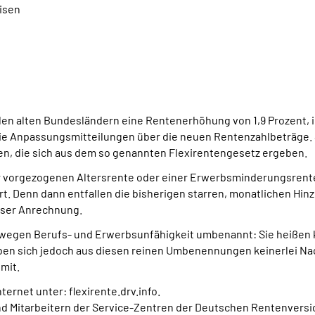
isen
 den alten Bundesländern eine Rentenerhöhung von 1,9 Prozent, 
die Anpassungsmitteilungen über die neuen Rentenzahlbeträge.
, die sich aus dem so genannten Flexirentengesetz ergeben.
r vorgezogenen Altersrente oder einer Erwerbsminderungsrente
ert. Denn dann entfallen die bisherigen starren, monatlichen H
oser Anrechnung.
n wegen Berufs- und Erwerbsunfähigkeit umbenannt: Sie heißen
en sich jedoch aus diesen reinen Umbenennungen keinerlei Nach
mit.
ternet unter: flexirente.drv.info.
und Mitarbeitern der Service-Zentren der Deutschen Rentenvers