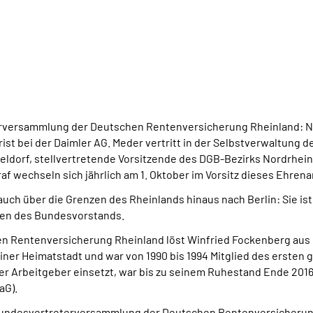
terversammlung der Deutschen Rentenversicherung Rheinland: N
ist bei der Daimler AG. Meder vertritt in der Selbstverwaltung
seldorf, stellvertretende Vorsitzende des DGB-Bezirks Nordrhein-
f wechseln sich jährlich am 1. Oktober im Vorsitz dieses Ehrena
auch über die Grenzen des Rheinlands hinaus nach Berlin: Sie is
zen des Bundesvorstands.
n Rentenversicherung Rheinland löst Winfried Fockenberg aus 
iner Heimatstadt und war von 1990 bis 1994 Mitglied des erste
der Arbeitgeber einsetzt, war bis zu seinem Ruhestand Ende 201
aG).
 Bundesvertreterversammlung der Deutschen Rentenversicheru