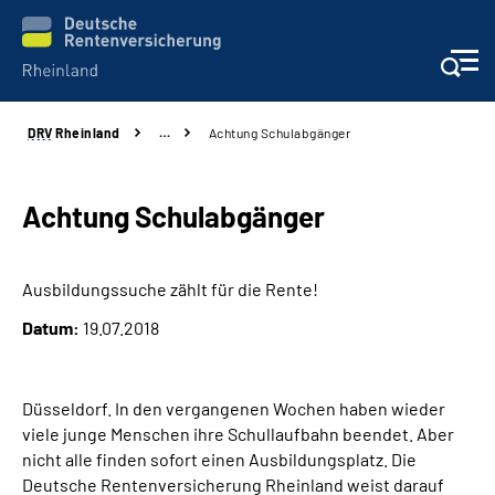
DRV
Rheinland
…
Achtung Schulabgänger
Aktuelles
Beratung und Kontakt
Achtung Schulabgänger
Online-Services
Ausbildungssuche zählt für die Rente!
Datum:
19.07.2018
Klinikverbund
Karriere
Düsseldorf. In den vergangenen Wochen haben wieder
viele junge Menschen ihre Schullaufbahn beendet. Aber
Über uns
nicht alle finden sofort einen Ausbildungsplatz. Die
Deutsche Rentenversicherung Rheinland weist darauf