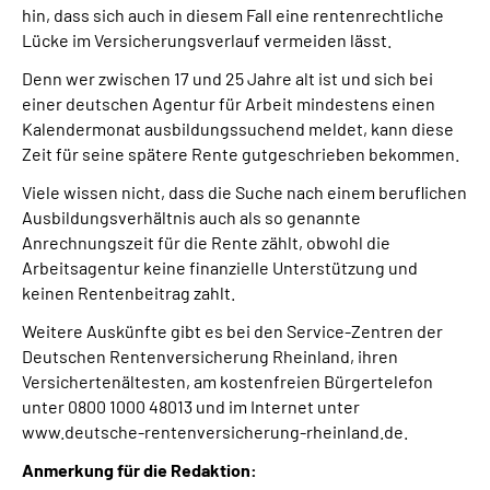
hin, dass sich auch in diesem Fall eine rentenrechtliche
Presse
Lücke im Versicherungsverlauf vermeiden lässt.
Inhalte in Gebärdensprache (DGS)
Denn wer zwischen 17 und 25 Jahre alt ist und sich bei
einer deutschen Agentur für Arbeit mindestens einen
Kalendermonat ausbildungssuchend meldet, kann diese
Leichte Sprache
Zeit für seine spätere Rente gutgeschrieben bekommen.
Viele wissen nicht, dass die Suche nach einem beruflichen
Suche
Ausbildungsverhältnis auch als so genannte
Anrechnungszeit für die Rente zählt, obwohl die
Arbeitsagentur keine finanzielle Unterstützung und
Mein Kundenportal
keinen Rentenbeitrag zahlt.
Weitere Auskünfte gibt es bei den Service-Zentren der
Deutschen Rentenversicherung Rheinland, ihren
Versichertenältesten, am kostenfreien Bürgertelefon
unter 0800 1000 48013 und im Internet unter
www.deutsche-rentenversicherung-rheinland.de.
Anmerkung für die Redaktion: