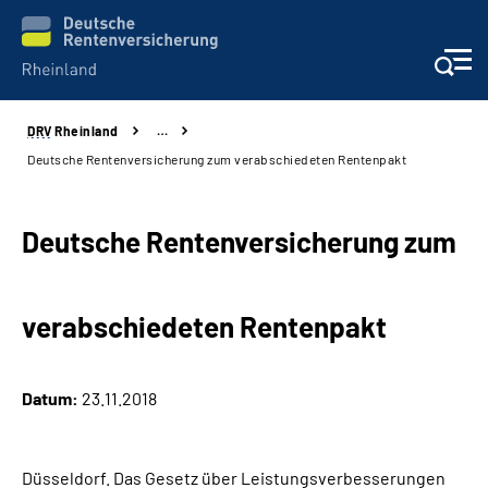
DRV
Rheinland
…
Aktuelles
Deutsche Rentenversicherung zum verabschiedeten Rentenpakt
Beratung und Kontakt
Deutsche Rentenversicherung zum
Online-Services
verabschiedeten Rentenpakt
Klinikverbund
Karriere
Datum:
23.11.2018
Über uns
Düsseldorf. Das Gesetz über Leistungsverbesserungen