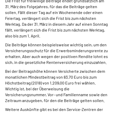
Die Frist für freiwillige Beiträge endet grundsätzlich am
Presse
31. März des Folgejahres, für das die Beiträge gelten
sollen. Fällt dieser Tag auf ein Wochenende oder einen
Inhalte in Gebärdensprache (DGS)
Feiertag, verlängert sich die Frist bis zum nächsten
Werktag. Da der 31. März in diesem Jahr auf einen Sonntag
fällt, verlängert sich die Frist bis zum nächsten Werktag,
Leichte Sprache
also bis zum 1. April.
Die Beiträge können beispielsweise wichtig sein, um den
Suche
Versicherungsschutz für die Erwerbsminderungsrente zu
erhalten. Aber auch wegen der positiven Rendite lohnt es
sich, in die gesetzliche Rentenversicherung einzuzahlen.
Mein Kundenportal
Bei der Beitragshöhe können Versicherte zwischen dem
monatlichen Mindestbeitrag von 83,70 Euro bis zum
Höchstbeitrag (2018) von 1.209,00 Euro frei wählen.
Wichtig ist, bei der Überweisung die
Versicherungsnummer, Vor- und Familienname sowie den
Zeitraum anzugeben, für den die Beiträge gelten sollen.
Weitere Auskünfte gibt es bei den Service-Zentren der