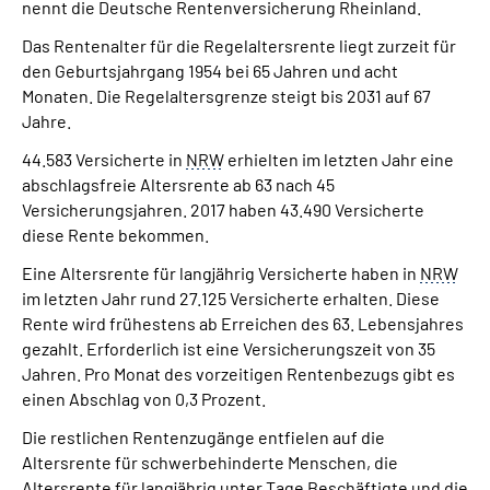
nennt die Deutsche Rentenversicherung Rheinland.
Presse
Das Rentenalter für die Regelaltersrente liegt zurzeit für
den Geburtsjahrgang 1954 bei 65 Jahren und acht
Inhalte in Gebärdensprache (DGS)
Monaten. Die Regelaltersgrenze steigt bis 2031 auf 67
Jahre.
Leichte Sprache
44.583 Versicherte in
NRW
erhielten im letzten Jahr eine
abschlagsfreie Altersrente ab 63 nach 45
Suche
Versicherungsjahren. 2017 haben 43.490 Versicherte
diese Rente bekommen.
Eine Altersrente für langjährig Versicherte haben in
NRW
Mein Kundenportal
im letzten Jahr rund
27.125
Versicherte erhalten. Diese
Rente wird frühestens ab Erreichen des 63. Lebensjahres
gezahlt. Erforderlich ist eine Versicherungszeit von 35
Jahren. Pro Monat des vorzeitigen Rentenbezugs gibt es
einen Abschlag von 0,3 Prozent.
Die restlichen Rentenzugänge entfielen auf die
Altersrente für schwerbehinderte Menschen, die
Altersrente für langjährig unter Tage Beschäftigte und die