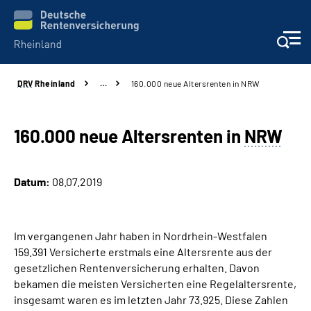
DRV
Rheinland
…
160.000 neue Altersrenten in NRW
Aktuelles
Beratung und Kontakt
160.000 neue Altersrenten in
NRW
Online-Services
Datum:
08.07.2019
Klinikverbund
Im vergangenen Jahr haben in Nordrhein-Westfalen
Karriere
159.391 Versicherte erstmals eine Altersrente aus der
gesetzlichen Rentenversicherung erhalten. Davon
Über uns
bekamen die meisten Versicherten eine Regelaltersrente,
insgesamt waren es im letzten Jahr 73.925. Diese Zahlen