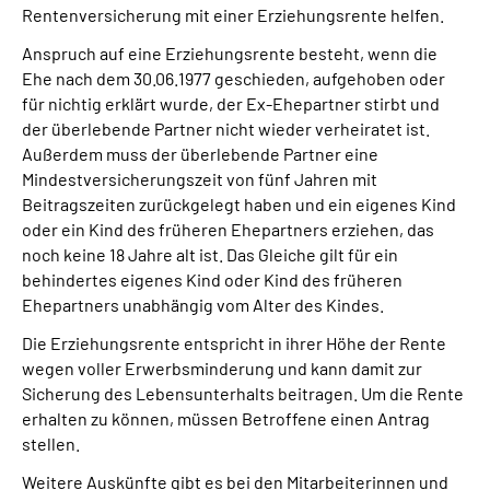
Rentenversicherung mit einer Erziehungsrente helfen.
Presse
Anspruch auf eine Erziehungsrente besteht, wenn die
Inhalte in Gebärdensprache (DGS)
Ehe nach dem 30.06.1977 geschieden, aufgehoben oder
für nichtig erklärt wurde, der Ex-Ehepartner stirbt und
der überlebende Partner nicht wieder verheiratet ist.
Leichte Sprache
Außerdem muss der überlebende Partner eine
Mindestversicherungszeit von fünf Jahren mit
Suche
Beitragszeiten zurückgelegt haben und ein eigenes Kind
oder ein Kind des früheren Ehepartners erziehen, das
noch keine 18 Jahre alt ist. Das Gleiche gilt für ein
behindertes eigenes Kind oder Kind des früheren
Mein Kundenportal
Ehepartners unabhängig vom Alter des Kindes.
Die Erziehungsrente entspricht in ihrer Höhe der Rente
wegen voller Erwerbsminderung und kann damit zur
Sicherung des Lebensunterhalts beitragen. Um die Rente
erhalten zu können, müssen Betroffene einen Antrag
stellen.
Weitere Auskünfte gibt es bei den Mitarbeiterinnen und