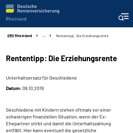
DRV
Rheinland
…
Rententipp: Die Erziehungsrente
Aktuelles
Beratung und Kontakt
Rententipp: Die Erziehungsrente
Online-Services
Unterhaltsersatz für Geschiedene
Datum:
09.10.2019
Klinikverbund
Karriere
Geschiedene mit Kindern stehen oftmals vor einer
schwierigen finanziellen Situation, wenn der Ex-
Über uns
Ehepartner stirbt und damit die Unterhaltszahlung
entfällt. Hier kann eventuell die gesetzliche