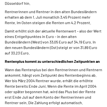
Düsseldorf hin.
Presse
Rentnerinnen und Rentner in den alten Bundesländern
Inhalte in Gebärdensprache (DGS)
erhalten ab dem 1. Juli monatlich 3,45 Prozent mehr
Rente. Im Osten steigen die Renten um 4,2 Prozent.
Leichte Sprache
Damit erhöht sich der aktuelle Rentenwert – also der Wert
eines Entgeltpunktes in Euro – in den alten
Bundesländern (West) von 33,05 Euro auf 34,19 Euro. In
Suche
den neuen Bundesländern (Ost) steigt er von 31,89 Euro
auf 33,23 Euro.
Rentenplus kommt zu unterschiedlichen Zeitpunkten an
Mein Kundenportal
Wann das Rentenplus bei den Rentnerinnen und Rentnern
ankommt, hängt vom Zeitpunkt des Rentenbeginns ab.
Wer bis März 2004 Rentner wurde, erhält die erhöhte
Rente bereits Ende Juni. Wenn die Rente im April 2004
oder später begonnen hat, wird das Plus bei der Rente
erst Ende Juli auf dem Konto der Rentnerinnen und
Rentner sein. Die Zahlung erfolgt automatisch.