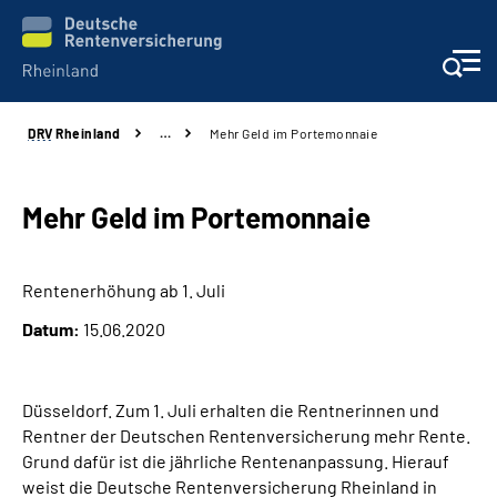
DRV
Rheinland
…
Mehr Geld im Portemonnaie
Aktuelles
Beratung und Kontakt
Mehr Geld im Portemonnaie
Online-Services
Rentenerhöhung ab 1. Juli
Datum:
15.06.2020
Klinikverbund
Karriere
Düsseldorf. Zum 1. Juli erhalten die Rentnerinnen und
Rentner der Deutschen Rentenversicherung mehr Rente.
Über uns
Grund dafür ist die jährliche Rentenanpassung. Hierauf
weist die Deutsche Rentenversicherung Rheinland in