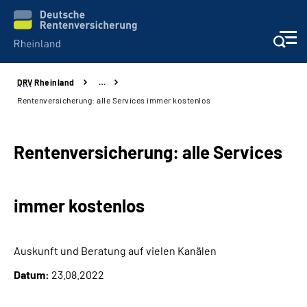
DRV
Rheinland
…
Aktuelles
Rentenversicherung: alle Services immer kostenlos
Beratung und Kontakt
Rentenversicherung: alle Services
Online-Services
immer kostenlos
Klinikverbund
Karriere
Auskunft und Beratung auf vielen Kanälen
Datum:
23.08.2022
Über uns