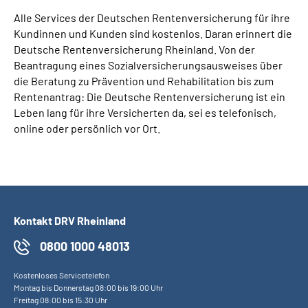
Presse
Alle Services der Deutschen Rentenversicherung für ihre
Kundinnen und Kunden sind kostenlos. Daran erinnert die
Inhalte in Gebärdensprache (DGS)
Deutsche Rentenversicherung Rheinland. Von der
Beantragung eines Sozialversicherungsausweises über
die Beratung zu Prävention und Rehabilitation bis zum
Leichte Sprache
Rentenantrag: Die Deutsche Rentenversicherung ist ein
Leben lang für ihre Versicherten da, sei es telefonisch,
Suche
online oder persönlich vor Ort.
Mein Kundenportal
Kontakt DRV Rheinland
0800 1000 48013
Kostenloses Servicetelefon
Montag bis Donnerstag 08:00 bis 19:00 Uhr
Freitag 08:00 bis 15:30 Uhr