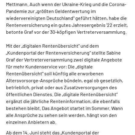
Mettmann. Auch wenn der Ukraine-Krieg und die Corona-
Presse
Pandemie zur „größten Geldentwertung im
wiedervereinigten Deutschland“ geführt hätten, habe die
Inhalte in Gebärdensprache (DGS)
Rentenversicherung ein gutes Jahresergebnis '22 erzielt,
betonte Graf vor der 30-köpfigen Vertreterversammlung.
Leichte Sprache
Mit der „digitalen Rentenübersicht“ und dem
„Kundenportal der Rentenversicherung“ stellte Sabine
Suche
Graf der Vertreterversammlung zwei digitale Angebote
für mehr Kundenservice vor: Die „digitale
Rentenübersicht“ soll künftig alle erworbenen
Mein Kundenportal
Altersvorsorge-Ansprüche bündeln, egal ob gesetzlich,
betrieblich, privat oder aus Zusatzversorgungen des
öffentlichen Dienstes. Die „digitale Rentenübersicht“
ergänzt die jährliche Renteninformation, die ebenfalls
bestehen bleibt. Das Angebot startet im Sommer. Wann
alle Ansprüche zu sehen sein werden, hängt von den
einzelnen Anbietern ab.
Ab dem 14. Juni steht das „Kundenportal der