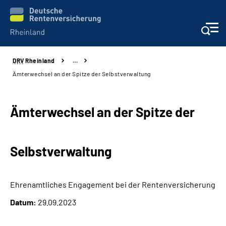
DRV
Rheinland
…
Aktuelles
Ämterwechsel an der Spitze der Selbstverwaltung
Beratung und Kontakt
Ämterwechsel an der Spitze der
Online-Services
Selbstverwaltung
Klinikverbund
Karriere
Ehrenamtliches Engagement bei der Rentenversicherung
Datum:
29.09.2023
Über uns