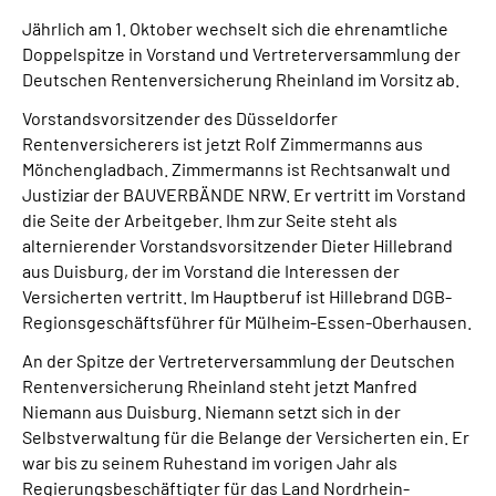
Presse
Jährlich am 1. Oktober wechselt sich die ehrenamtliche
Doppelspitze in Vorstand und Vertreterversammlung der
Inhalte in Gebärdensprache (DGS)
Deutschen Rentenversicherung Rheinland im Vorsitz ab.
Vorstandsvorsitzender des Düsseldorfer
Leichte Sprache
Rentenversicherers ist jetzt Rolf Zimmermanns aus
Mönchengladbach. Zimmermanns ist Rechtsanwalt und
Justiziar der BAUVERBÄNDE NRW. Er vertritt im Vorstand
Suche
die Seite der Arbeitgeber. Ihm zur Seite steht als
alternierender Vorstandsvorsitzender Dieter Hillebrand
aus Duisburg, der im Vorstand die Interessen der
Mein Kundenportal
Versicherten vertritt. Im Hauptberuf ist Hillebrand DGB-
Regionsgeschäftsführer für Mülheim-Essen-Oberhausen.
An der Spitze der Vertreterversammlung der Deutschen
Rentenversicherung Rheinland steht jetzt Manfred
Niemann aus Duisburg. Niemann setzt sich in der
Selbstverwaltung für die Belange der Versicherten ein. Er
war bis zu seinem Ruhestand im vorigen Jahr als
Regierungsbeschäftigter für das Land Nordrhein-